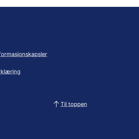
formasjonskapsler
rklæring
Til toppen