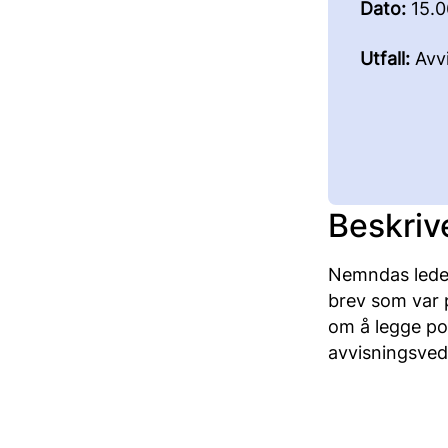
Dato:
15.0
Utfall:
Avvi
Beskriv
Nemndas leder
brev som var p
om å legge pos
avvisningsvedt