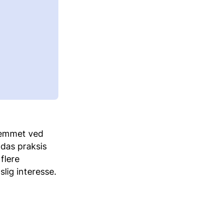
fremmet ved
ndas praksis
flere
lig interesse.