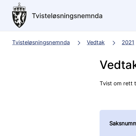
Hopp
til
hovedinnhold
Tvisteløsningsnemnda
Vedtak
2021
Vedta
Tvist om rett 
Saksnumm