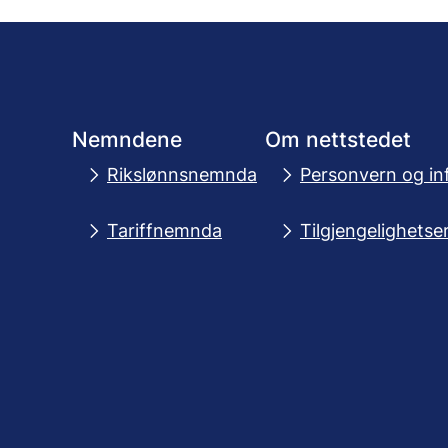
Nemndene
Om nettstedet
Rikslønnsnemnda
Personvern og in
Tariffnemnda
Tilgjengelighetse