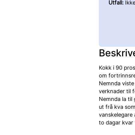
Utfall:
Ikk
Beskriv
Kokk i 90 pros
om fortrinnsre
Nemnda viste t
verknader til 
Nemnda la til
ut frå kva som 
vanskelegare å
to dagar kvar