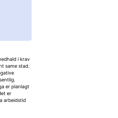
 medhald i krav
ent same stad.
egative
sentlig.
a er planlagt
det er
ha arbeidstid