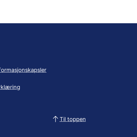
formasjonskapsler
rklæring
Til toppen