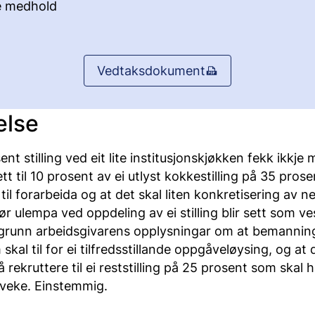
e medhold
Vedtaksdokument
else
ent stilling ved eit lite institusjonskjøkken fekk ikkje
tt til 10 prosent av ei utlyst kokkestilling på 35 pros
il forarbeida og at det skal liten konkretisering av n
før ulempa ved oppdeling av ei stilling blir sett som ve
 grunn arbeidsgivarens opplysningar om at bemanning
skal til for ei tilfredsstillande oppgåveløysing, og at 
 rekruttere til ei reststilling på 25 prosent som skal 
 veke. Einstemmig.