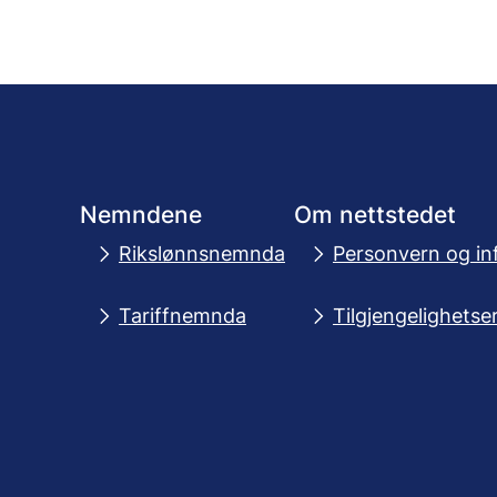
Nemndene
Om nettstedet
Rikslønnsnemnda
Personvern og in
Tariffnemnda
Tilgjengelighetse