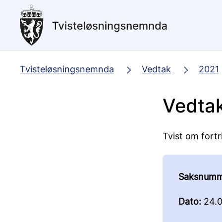
Hopp
til
hovedinnhold
Tvisteløsningsnemnda
Vedtak
2021
Vedtak
Tvist om fortri
Saksnumm
Dato:
24.0