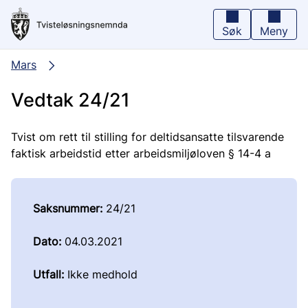
Hopp
til
hovedinnhold
Søk
Meny
Mars
Vedtak 24/21
Tvist om rett til stilling for deltidsansatte tilsvarende
faktisk arbeidstid etter arbeidsmiljøloven § 14-4 a
Saksnummer:
24/21
Dato:
04.03.2021
Utfall:
Ikke medhold