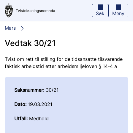
Hopp
til
hovedinnhold
Søk
Meny
Mars
Vedtak 30/21
Tvist om rett til stilling for deltidsansatte tilsvarende
faktisk arbeidstid etter arbeidsmiljøloven § 14-4 a
Saksnummer:
30/21
Dato:
19.03.2021
Utfall:
Medhold