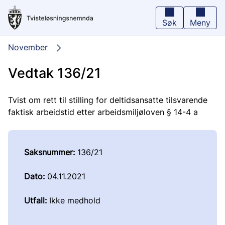
Hopp
til
hovedinnhold
Søk
Meny
November
Vedtak 136/21
Tvist om rett til stilling for deltidsansatte tilsvarende
faktisk arbeidstid etter arbeidsmiljøloven § 14-4 a
Saksnummer:
136/21
Dato:
04.11.2021
Utfall:
Ikke medhold