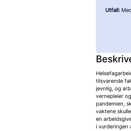
Utfall:
Med
Beskriv
Helsefagarbeid
tilsvarende fa
jevnlig, og ar
vernepleier og
pandemien, sk
vaktene skull
en arbeidsgiv
i vurderingen