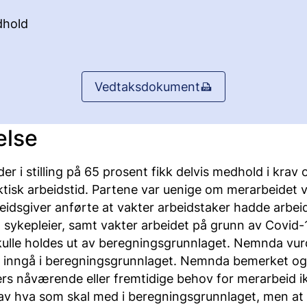
hold
Vedtaksdokument
else
er i stilling på 65 prosent fikk delvis medhold i krav o
ktisk arbeidstid. Partene var uenige om merarbeidet v
beidsgiver anførte at vakter arbeidstaker hadde arbei
 sykepleier, samt vakter arbeidet på grunn av Covid-
ulle holdes ut av beregningsgrunnlaget. Nemnda vurd
e inngå i beregningsgrunnlaget. Nemnda bemerket og
ers nåværende eller fremtidige behov for merarbeid ik
 av hva som skal med i beregningsgrunnlaget, men at 