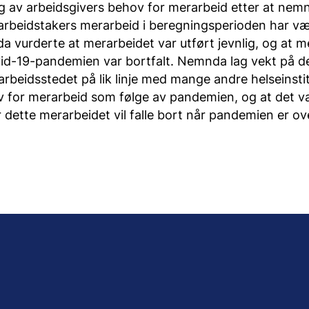
g av arbeidsgivers behov for merarbeid etter at nem
 arbeidstakers merarbeid i beregningsperioden har væ
a vurderte at merarbeidet var utført jevnlig, og at m
ovid-19-pandemien var bortfalt. Nemnda lag vekt på d
arbeidsstedet på lik linje med mange andre helseinsti
v for merarbeid som følge av pandemien, og at det v
 dette merarbeidet vil falle bort når pandemien er ov