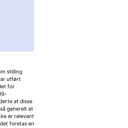
m stilling
ar utført
det for
19-
erte at disse
så generelt at
ke er relevant
det foretas en