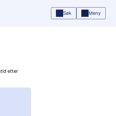
Søk
Meny
tid etter