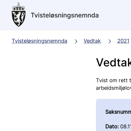
Hopp
til
hovedinnhold
Tvisteløsningsnemnda
Vedtak
2021
Vedta
Tvist om rett t
arbeidsmiljølo
Saksnumm
Dato:
08.1