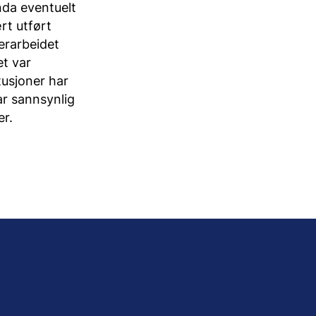
nda eventuelt
rt utført
erarbeidet
et var
tusjoner har
ar sannsynlig
er.