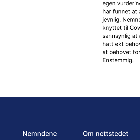
egen vurderin
har funnet at
jevnlig. Nemnd
knyttet til C
sannsynlig at 
hatt økt beho
at behovet for
Enstemmig.
Nemndene
Om nettstedet