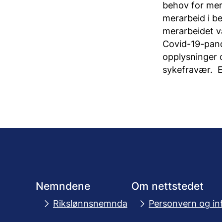
behov for mer
merarbeid i b
merarbeidet va
Covid-19-pande
opplysninger 
sykefravær. 
Nemndene
Om nettstedet
Rikslønnsnemnda
Personvern og in