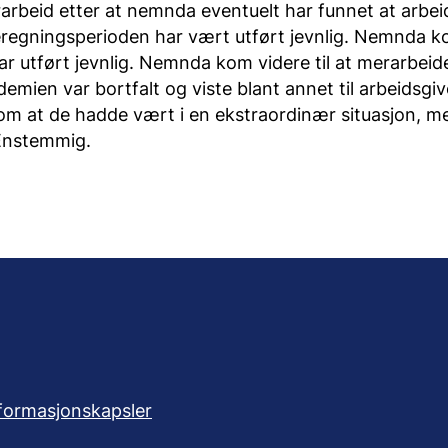
arbeid etter at nemnda eventuelt har funnet at arbei
eregningsperioden har vært utført jevnlig. Nemnda ko
r utført jevnlig. Nemnda kom videre til at merarbeidet
mien var bortfalt og viste blant annet til arbeidsgiv
om at de hadde vært i en ekstraordinær situasjon, m
Enstemmig.
formasjonskapsler