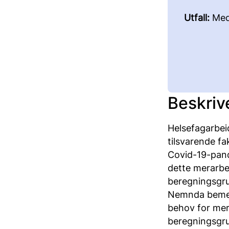
Utfall:
Med
Beskriv
Helsefagarbeid
tilsvarende fa
Covid-19-pand
dette merarbei
beregningsgrun
Nemnda bemerk
behov for mera
beregningsgru