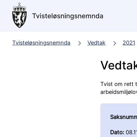
Hopp
til
hovedinnhold
Tvisteløsningsnemnda
Vedtak
2021
Vedtak
Tvist om rett t
arbeidsmiljølo
Saksnumm
Dato:
08.1