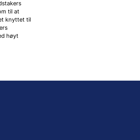
dstakers
m til at
 knyttet til
ers
ed høyt