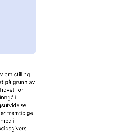
v om stilling
et på grunn av
hovet for
inngå i
gsutvidelse.
er fremtidige
 med i
beidsgivers