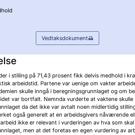
hold
Vedtaksdokument
else
er i stilling på 71,43 prosent fikk delvis medhold i kra
ktisk arbeidstid. Partene var uenige om vakter arbeid
emien skulle inngå i beregningsgrunnlaget og om be
det var bortfalt. Nemnda vurderte at vaktene skulle 
nlaget da det ikke var avtalt noen midlertidig stillin
et også generelt at en arbeidsgivers nåværende ell
rbeid ikke er relevant i vurderingen av hva som skal
nnlaget, men at det foretas en egen vurdering av ar