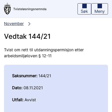
Hopp
til
hovedinnhold
Søk
Meny
November
Vedtak 144/21
Tvist om rett til utdanningspermisjon etter
arbeidsmiljøloven § 12-11
Saksnummer:
144/21
Dato:
08.11.2021
Utfall:
Avvist