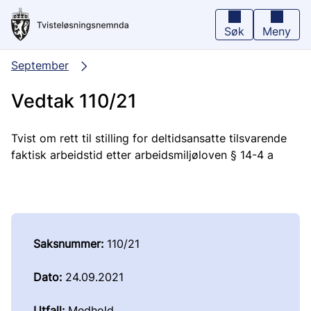
Hopp
til
hovedinnhold
Søk
Meny
September
Vedtak 110/21
Tvist om rett til stilling for deltidsansatte tilsvarende
faktisk arbeidstid etter arbeidsmiljøloven § 14-4 a
Saksnummer:
110/21
Dato:
24.09.2021
Utfall:
Medhold