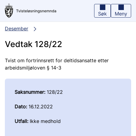
Hopp
til
hovedinnhold
Søk
Meny
Desember
Vedtak 128/22
Tvist om fortrinnsrett for deltidsansatte etter
arbeidsmiljøloven § 14-3
Saksnummer:
128/22
Dato:
16.12.2022
Utfall:
Ikke medhold