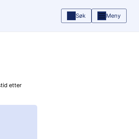
Søk
Meny
tid etter