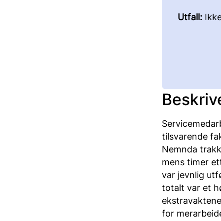
Utfall:
Ikk
Beskriv
Servicemedarbe
tilsvarende fa
Nemnda trakk u
mens timer et
var jevnlig ut
totalt var et 
ekstravaktene
for merarbeide