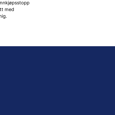
innkjøpsstopp
ett med
mig.