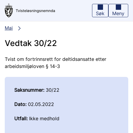
Hopp
til
hovedinnhold
Søk
Meny
Mai
Vedtak 30/22
Tvist om fortrinnsrett for deltidsansatte etter
arbeidsmiljøloven § 14-3
Saksnummer:
30/22
Dato:
02.05.2022
Utfall:
Ikke medhold