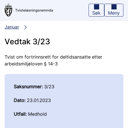
Hopp
til
hovedinnhold
Søk
Meny
Januar
Vedtak 3/23
Tvist om fortrinnsrett for deltidsansatte etter
arbeidsmiljøloven § 14-3
Saksnummer:
3/23
Dato:
23.01.2023
Utfall:
Medhold