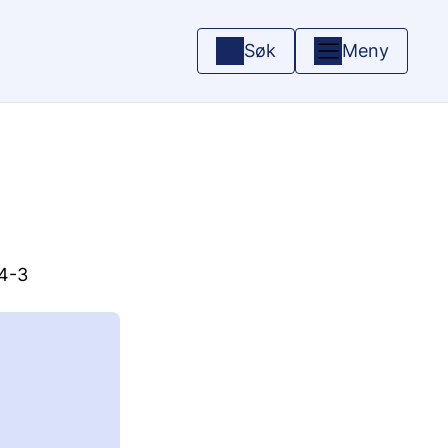
Søk
Meny
14-3