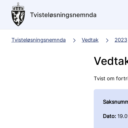
Hopp
til
hovedinnhold
Tvisteløsningsnemnda
Vedtak
2023
Vedta
Tvist om fortr
Saksnumm
Dato:
19.0