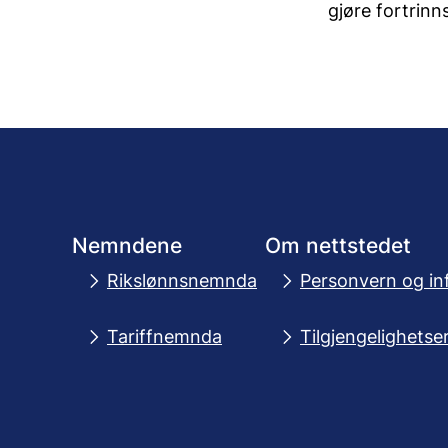
gjøre fortrinn
Nemndene
Om nettstedet
Rikslønnsnemnda
Personvern og in
Tariffnemnda
Tilgjengelighetse