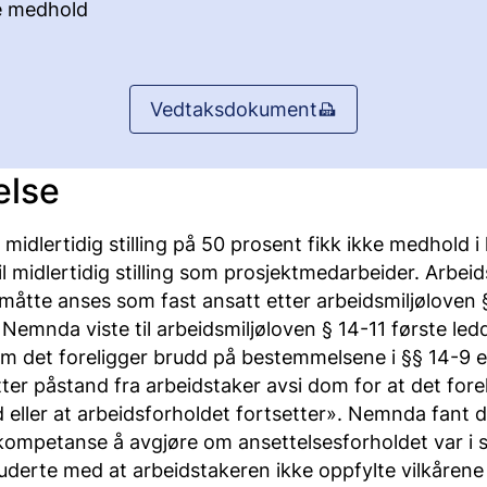
e medhold
Vedtaksdokument
else
i midlertidig stilling på 50 prosent fikk ikke medhold 
til midlertidig stilling som prosjektmedarbeider. Arbe
måtte anses som fast ansatt etter arbeidsmiljøloven 
Nemnda viste til arbeidsmiljøloven § 14-11 første led
m det foreligger brudd på bestemmelsene i §§ 14-9 el
tter påstand fra arbeidstaker avsi dom for at det forel
 eller at arbeidsforholdet fortsetter». Nemnda fant d
kompetanse å avgjøre om ansettelsesforholdet var i
uderte med at arbeidstakeren ikke oppfylte vilkårene