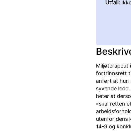
Utfall:
Ikk
Beskriv
Miljøterapeut 
fortrinnsrett 
anført at hun 
syvende ledd. 
heter at derso
«skal retten e
arbeidsforhold
utenfor dens 
14-9 og konkl