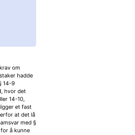
i krav om
idstaker hadde
§ 14-9
d, hvor det
ler 14-10,
igger et fast
erfor at det lå
 samsvar med §
 for å kunne