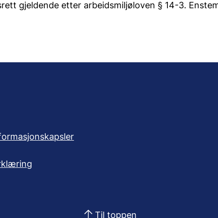
srett gjeldende etter arbeidsmiljøloven § 14-3. Enste
formasjonskapsler
rklæring
Til toppen