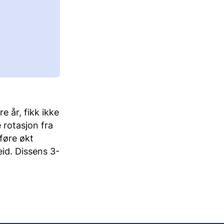
e år, fikk ikke
 rotasjon fra
dføre økt
eid. Dissens 3-