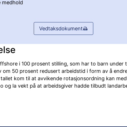
e medhold
Vedtaksdokument
else
fshore i 100 prosent stilling, som har to barn under tr
 om 50 prosent redusert arbeidstid i form av å endre
lertallet kom til at avvikende rotasjonsordning kan me
ko og la vekt på at arbeidsgiver hadde tilbudt landarb