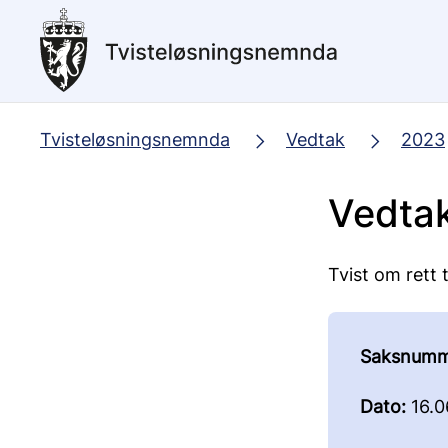
Hopp
til
hovedinnhold
Tvisteløsningsnemnda
Vedtak
2023
Vedta
Tvist om rett 
Saksnumm
Dato:
16.0