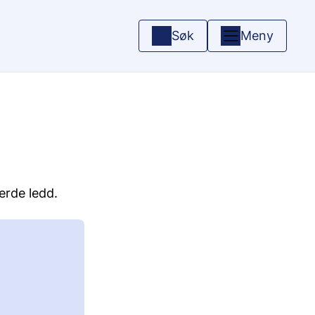
Søk
Meny
jerde ledd.