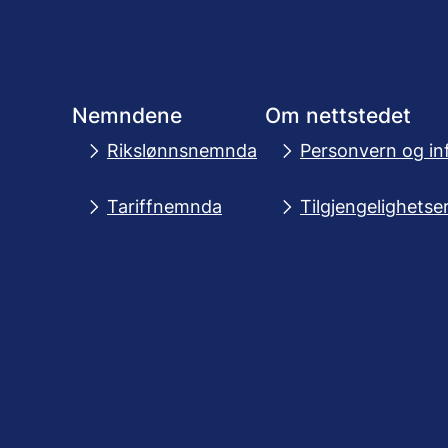
Nemndene
Om nettstedet
Rikslønnsnemnda
Personvern og in
Tariffnemnda
Tilgjengelighetse