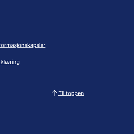
formasjonskapsler
rklæring
Til toppen