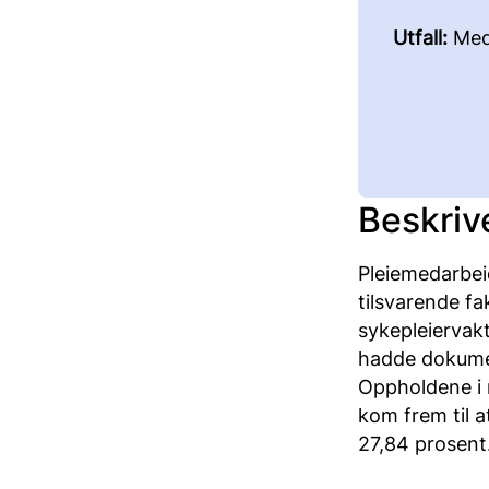
Utfall:
Med
Beskriv
Pleiemedarbeid
tilsvarende f
sykepleiervakt
hadde dokument
Oppholdene i 
kom frem til at
27,84 prosent