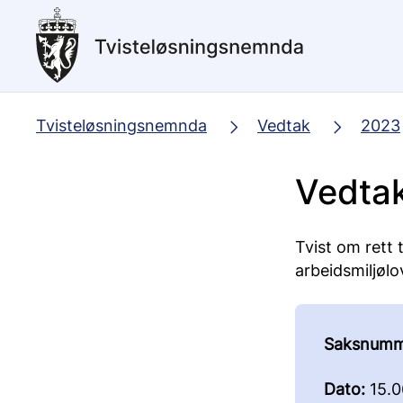
Hopp
til
hovedinnhold
Tvisteløsningsnemnda
Vedtak
2023
Vedta
Tvist om rett t
arbeidsmiljølo
Saksnumm
Dato:
15.0