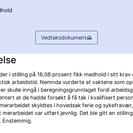
hold
Vedtaksdokument
else
er i stilling på 18,08 prosent fikk medhold i sitt krav 
aktisk arbeidstid. Nemnda vurderte at vaktene som op
er skulle inngå i beregningsgrunnlaget fordi arbeidsg
ert at de hadde forsøkt å få tak i kvalifisert person
merarbeidet skyldtes i hovedsak ferie og sykefravæ
 merarbeidet var utført jevnlig. Det ble gitt en stillin
. Enstemmig.