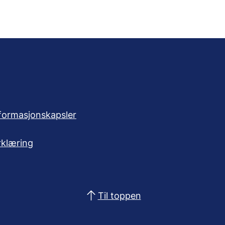
formasjonskapsler
rklæring
Til toppen