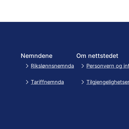
Nemndene
Om nettstedet
Rikslønnsnemnda
Personvern og in
Tariffnemnda
Tilgjengelighetse