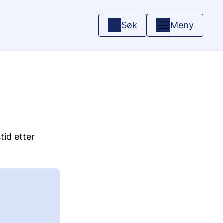
Søk
Meny
tid etter