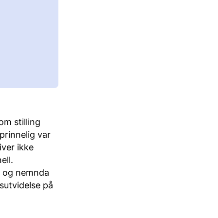
om stilling
prinnelig var
iver ikke
ell.
r, og nemnda
gsutvidelse på