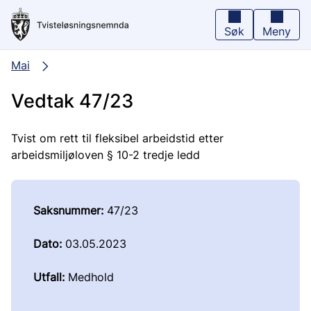
Hopp
til
hovedinnhold
Søk
Meny
Mai
Vedtak 47/23
Tvist om rett til fleksibel arbeidstid etter
arbeidsmiljøloven § 10-2 tredje ledd
Saksnummer:
47/23
Dato:
03.05.2023
Utfall:
Medhold