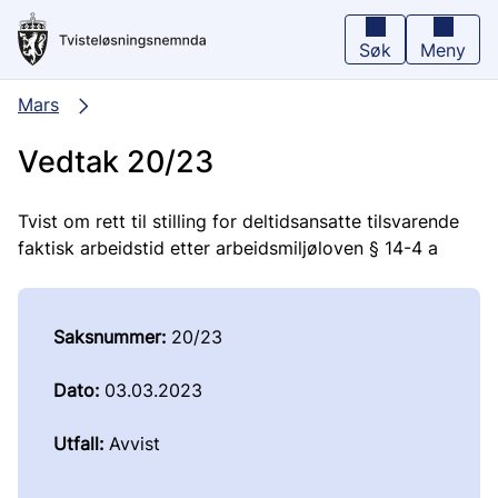
Hopp
til
hovedinnhold
Søk
Meny
Mars
Vedtak 20/23
Tvist om rett til stilling for deltidsansatte tilsvarende
faktisk arbeidstid etter arbeidsmiljøloven § 14-4 a
Saksnummer:
20/23
Dato:
03.03.2023
Utfall:
Avvist