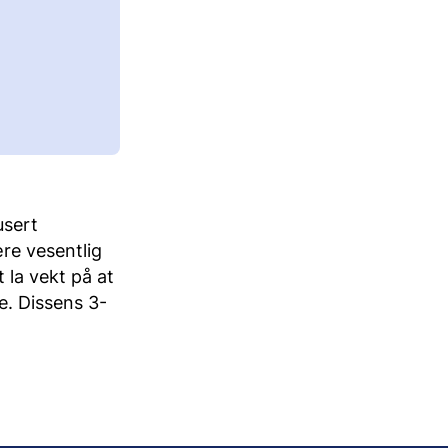
usert
ære vesentlig
t la vekt på at
e. Dissens 3-