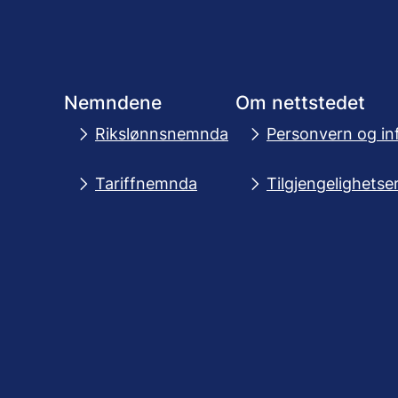
Nemndene
Om nettstedet
Rikslønnsnemnda
Personvern og in
Tariffnemnda
Tilgjengelighetse