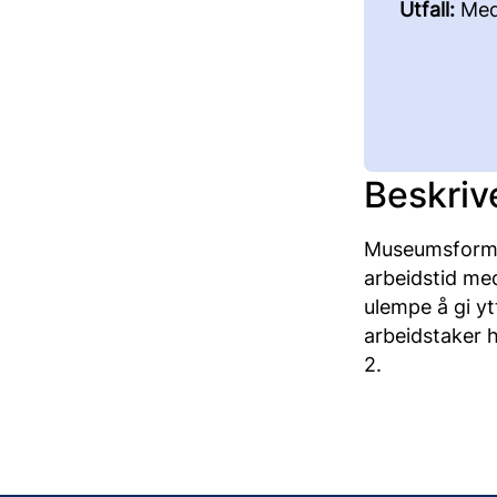
Utfall:
Med
Beskriv
Museumsformidl
arbeidstid med
ulempe å gi yt
arbeidstaker 
2.