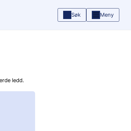
Søk
Meny
jerde ledd.