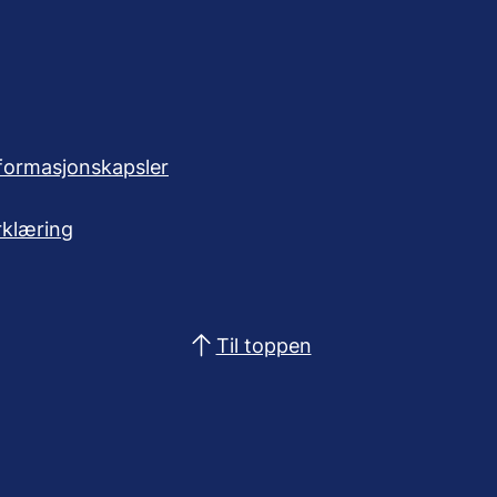
formasjonskapsler
rklæring
Til toppen