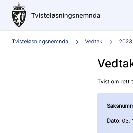
Hopp
til
hovedinnhold
Tvisteløsningsnemnda
Vedtak
2023
Vedtak
Tvist om rett 
Saksnumm
Dato:
03.1