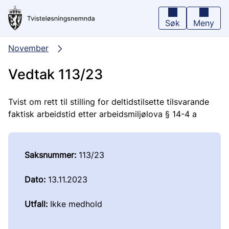
Hopp
til
hovedinnhold
Søk
Meny
November
Vedtak 113/23
Tvist om rett til stilling for deltidstilsette tilsvarande
faktisk arbeidstid etter arbeidsmiljølova § 14-4 a
Saksnummer:
113/23
Dato:
13.11.2023
Utfall:
Ikke medhold