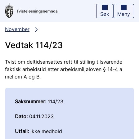
Hopp
til
hovedinnhold
Søk
Meny
November
Vedtak 114/23
Tvist om deltidsansattes rett til stilling tilsvarende
faktisk arbeidstid etter arbeidsmiljøloven § 14-4 a
mellom A og B.
Saksnummer:
114/23
Dato:
04.11.2023
Utfall:
Ikke medhold