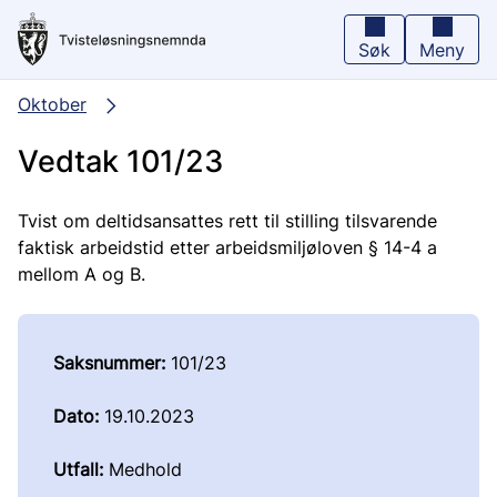
Hopp
til
hovedinnhold
Søk
Meny
Oktober
Vedtak 101/23
Tvist om deltidsansattes rett til stilling tilsvarende
faktisk arbeidstid etter arbeidsmiljøloven § 14-4 a
mellom A og B.
Saksnummer:
101/23
Dato:
19.10.2023
Utfall:
Medhold