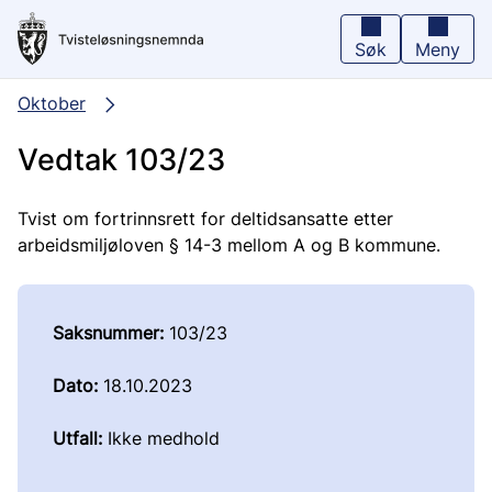
Hopp
til
hovedinnhold
Søk
Meny
Oktober
Vedtak 103/23
Tvist om fortrinnsrett for deltidsansatte etter
arbeidsmiljøloven § 14-3 mellom A og B kommune.
Saksnummer:
103/23
Dato:
18.10.2023
Utfall:
Ikke medhold