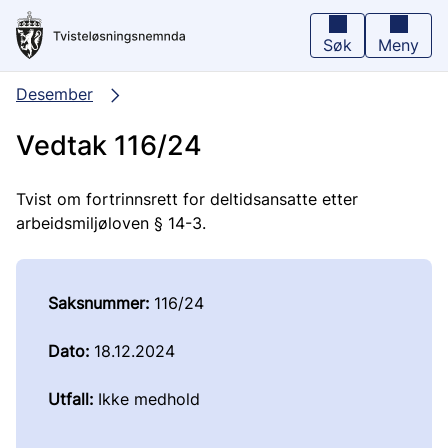
Hopp
til
hovedinnhold
Søk
Meny
Desember
Vedtak 116/24
Tvist om fortrinnsrett for deltidsansatte etter
arbeidsmiljøloven § 14-3.
Saksnummer:
116/24
Dato:
18.12.2024
Utfall:
Ikke medhold