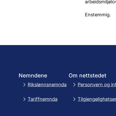
arbeidsmiljøl
Enstemmig.
Nemndene
Om nettstedet
Rikslønnsnemnda
Personvern og in
Tariffnemnda
Tilgjengelighetse