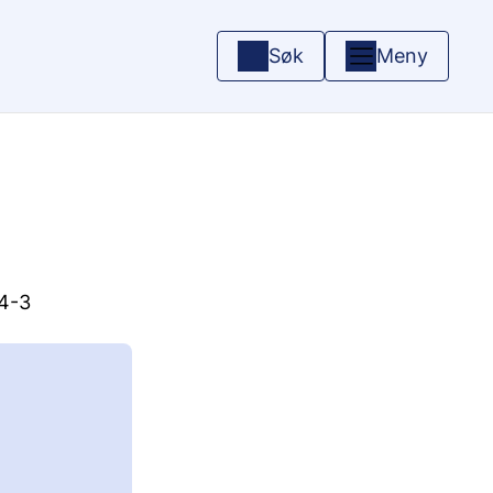
Søk
Meny
14-3