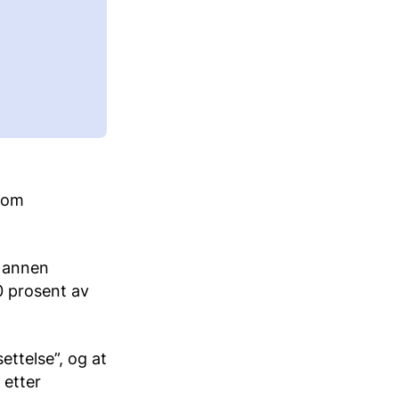
v om
n annen
0 prosent av
ettelse”, og at
 etter