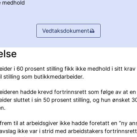
e medhold
Vedtaksdokument
else
der i 60 prosent stilling fikk ikke medhold i sitt kra
til stilling som butikkmedarbeider.
ideren hadde krevd fortrinnsrett som følge av at e
der sluttet i sin 50 prosent stilling, og hun ønsket 3
en.
m til at arbeidsgiver ikke hadde foretatt en ”ny ans
avslag ikke var i strid med arbeidstakers fortrinnsrett