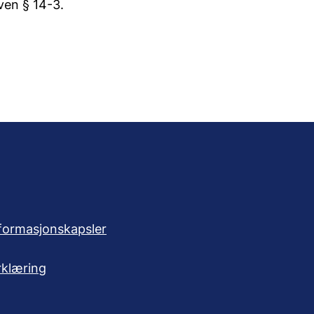
oven § 14-3.
formasjonskapsler
rklæring