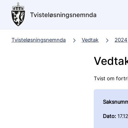
Hopp
til
hovedinnhold
Tvisteløsningsnemnda
Vedtak
2024
Vedtak
Tvist om fortr
Saksnumm
Dato:
17.1