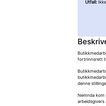
Utfall:
Ikk
Beskriv
Butikkmedarbei
fortrinnsrett 
Butikkmedarbe
butikkmedarbei
denne stilling
Nemnda kom fre
arbeidsgivers 