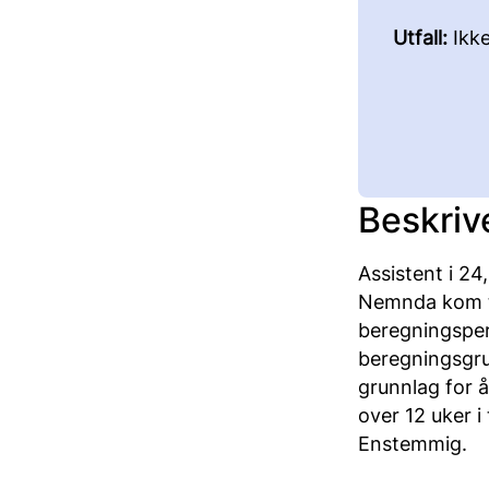
Utfall:
Ikk
Beskriv
Assistent i 24,
Nemnda kom ti
beregningsper
beregningsgrun
grunnlag for å
over 12 uker 
Enstemmig.