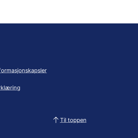
formasjonskapsler
rklæring
Til toppen