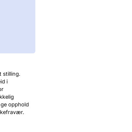
stilling.
d i
or
kkelig
ange opphold
ykefravær.