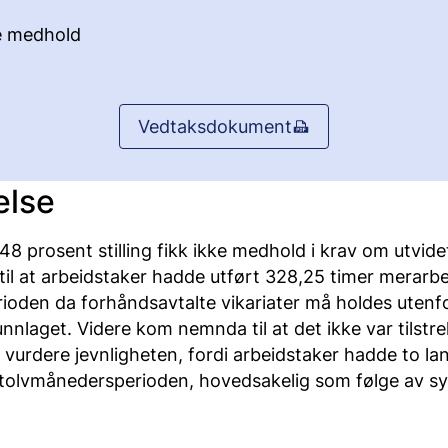
e medhold
Vedtaksdokument
else
48 prosent stilling fikk ikke medhold i krav om utvidet 
l at arbeidstaker hadde utført 328,25 timer merarbei
ioden da forhåndsavtalte vikariater må holdes utenf
nlaget. Videre kom nemnda til at det ikke var tilstre
 vurdere jevnligheten, fordi arbeidstaker hadde to l
i tolvmånedersperioden, hovedsakelig som følge av s