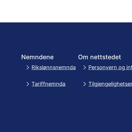
Nemndene
Om nettstedet
Rikslønnsnemnda
Personvern og in
Tariffnemnda
Tilgjengelighetse