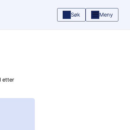
Søk
Meny
d etter