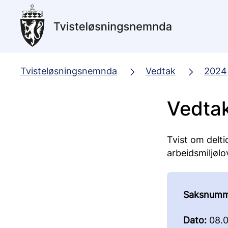
Hopp
til
hovedinnhold
Tvisteløsningsnemnda
Vedtak
2024
Vedta
Tvist om deltid
arbeidsmiljølo
Saksnumm
Dato:
08.0