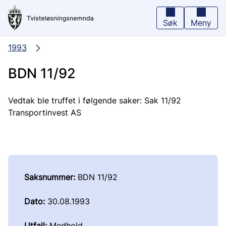
Hopp
til
hovedinnhold
Søk
Meny
1993
BDN 11/92
Vedtak ble truffet i følgende saker: Sak 11/92
Transportinvest AS
Saksnummer:
BDN 11/92
Dato:
30.08.1993
Utfall:
Medhold