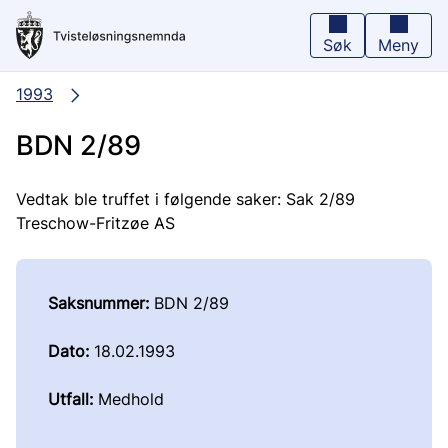
Hopp
til
hovedinnhold
Søk
Meny
1993
BDN 2/89
Vedtak ble truffet i følgende saker: Sak 2/89
Treschow-Fritzøe AS
Saksnummer:
BDN 2/89
Dato:
18.02.1993
Utfall:
Medhold