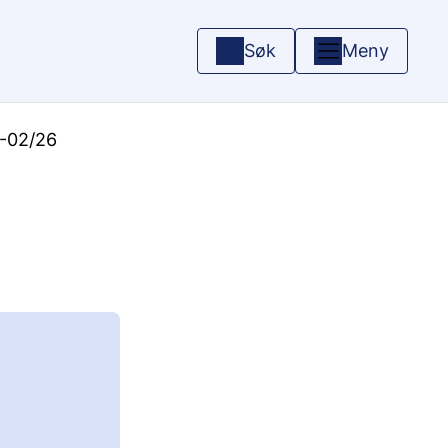
Søk
Meny
-02/26