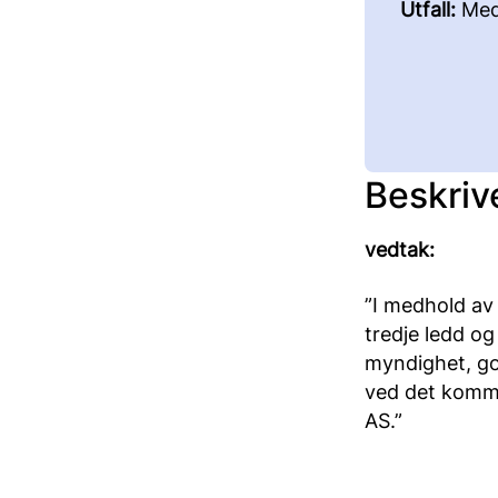
Utfall:
Med
Beskriv
vedtak:
”I medhold av 
tredje ledd o
myndighet, go
ved det komme
AS.”