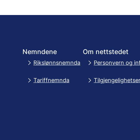
Nemndene
Om nettstedet
Rikslønnsnemnda
Personvern og in
Tariffnemnda
Tilgjengelighetse