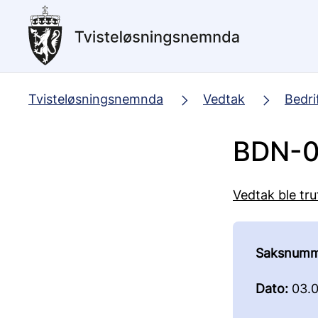
Hopp
til
hovedinnhold
Tvisteløsningsnemnda
Vedtak
Bedri
BDN-0
Vedtak ble tru
Saksnumm
Dato:
03.0