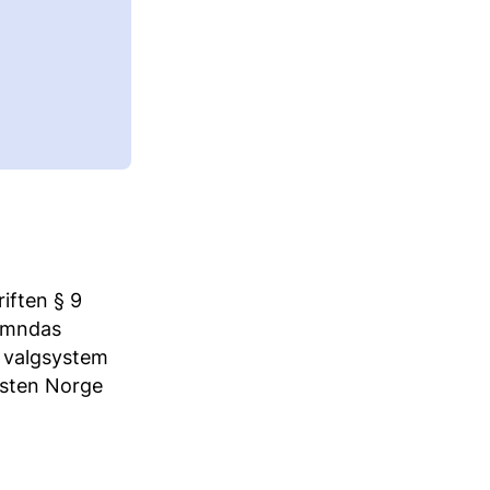
riften § 9
nemndas
k valgsystem
osten Norge