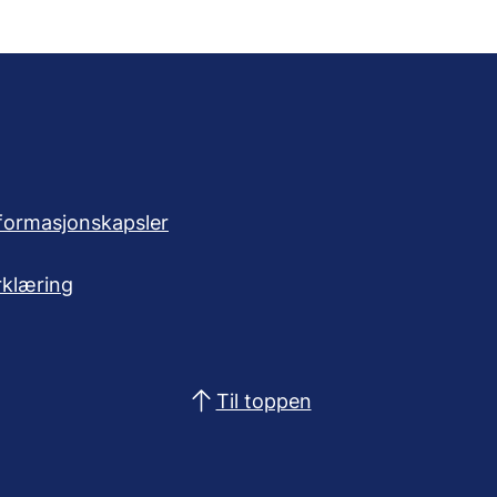
formasjonskapsler
rklæring
Til toppen