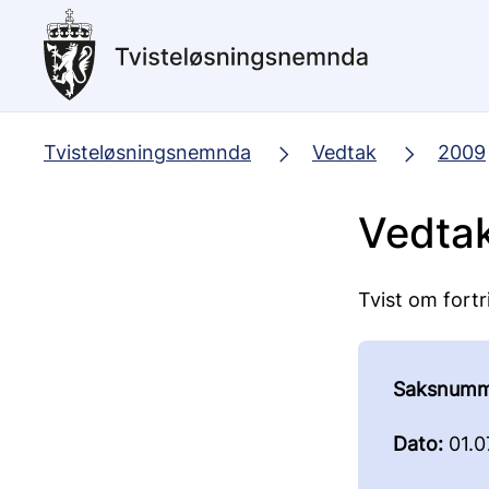
Hopp
til
hovedinnhold
Tvisteløsningsnemnda
Vedtak
2009
Vedta
Tvist om fortr
Saksnumm
Dato:
01.0