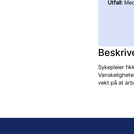
Utfall:
Med
Beskriv
Sykepleier fik
Vanskeligheten
vekt på at arb