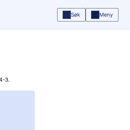
Søk
Meny
14-3.