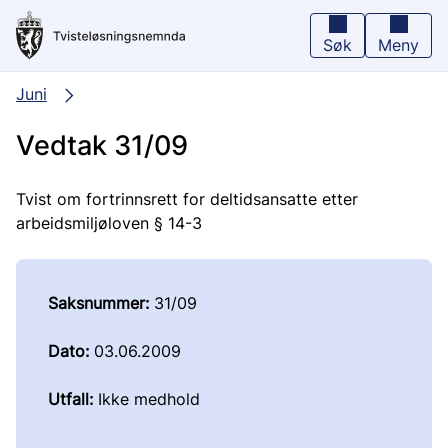
Hopp
til
hovedinnhold
Søk
Meny
Juni
Vedtak 31/09
Tvist om fortrinnsrett for deltidsansatte etter
arbeidsmiljøloven § 14-3
Saksnummer:
31/09
Dato:
03.06.2009
Utfall:
Ikke medhold