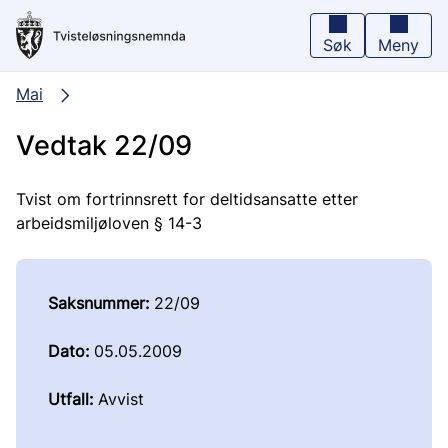
Hopp
til
hovedinnhold
Søk
Meny
Mai
Vedtak 22/09
Tvist om fortrinnsrett for deltidsansatte etter
arbeidsmiljøloven § 14-3
Saksnummer:
22/09
Dato:
05.05.2009
Utfall:
Avvist