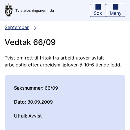
Hopp
til
hovedinnhold
Søk
Meny
September
Vedtak 66/09
Tvist om rett til fritak fra arbeid utover avtalt
arbeidstid etter arbeidsmiljøloven § 10-6 tiende ledd.
Saksnummer:
66/09
Dato:
30.09.2009
Utfall:
Avvist