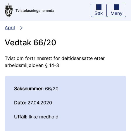
Hopp
til
hovedinnhold
Søk
Meny
April
Vedtak 66/20
Tvist om fortrinnsrett for deltidsansatte etter
arbeidsmiljøloven § 14-3
Saksnummer:
66/20
Dato:
27.04.2020
Utfall:
Ikke medhold