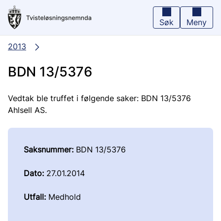
Hopp
til
hovedinnhold
Søk
Meny
2013
BDN 13/5376
Vedtak ble truffet i følgende saker: BDN 13/5376
Ahlsell AS.
Saksnummer:
BDN 13/5376
Dato:
27.01.2014
Utfall:
Medhold